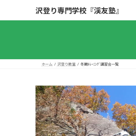
コ
ナ
沢登り専門学校『渓友塾』
ン
ビ
テ
ゲ
ン
ー
ツ
シ
へ
ョ
ス
ン
キ
に
ッ
移
ホーム
沢登り教室
冬期ﾄﾚｰﾆﾝｸﾞ講習会一覧
プ
動